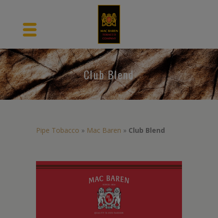
Club Blend
Pipe Tobacco
»
Mac Baren
»
Club Blend