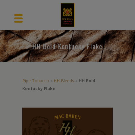
HH Bold Kentucky Flake
Pipe Tobacco
»
HH Blends
»
HH Bold
Kentucky Flake