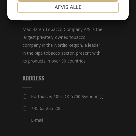
NØDVENDIGE
PRÆFERENCER
AFVIS ALLE
MAC BAREN
MARKETING
STATISTIK
Mac Baren Tobacco Company A/S is the
largest privately-owned tobacco
company in the Nordic Region, a leader
in the pipe tobacco sector, present with
its products in over 80 countries.
ADDRESS
Porthusvej 100, DK-5700 Svendborg
+45 63 225 200
E-mail