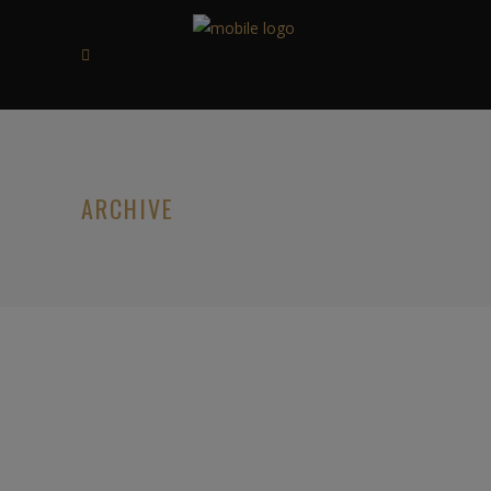
ARCHIVE
31/08/2018
AMPHORA SPECIAL RESERVE
BLACK CAVENDISH